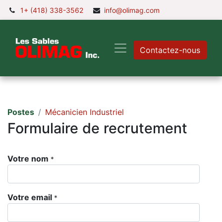
1+ (418) 338-3562
info@olimag.com
Contactez-nous
Postes
Mécanicien Industriel
Formulaire de recrutement
Votre nom
*
Votre email
*